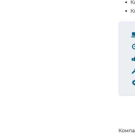
К
К
Компа