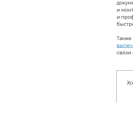
докум
и мон
и про
быстро
Также
выпеч
связи 
Хо